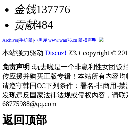
金钱
137776
贡献
484
Archiver
|
手机版
|
小黑屋
|
www.wan76.cn
版权声明
本站强力驱动
Discuz!
X3.1
copyright © 20
免责声明
:玩去啦是一个非赢利性女团饭
传应援并购买正版专辑！本站所有内容均
请遵守韩国CC下列条件：署名-非商用-
发现违反国家法律法规或侵权內容，请联
68775988@qq.com
返回顶部