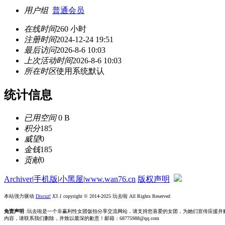
用户组
普通会员
在线时间
260 小时
注册时间
2024-12-24 19:51
最后访问
2026-8-6 10:03
上次活动时间
2026-8-6 10:03
所在时区
使用系统默认
统计信息
已用空间
0 B
积分
185
威望
0
金钱
185
贡献
0
Archiver
|
手机版
|
小黑屋
|
www.wan76.cn
版权声明
本站强力驱动
Discuz!
X3.1
copyright © 2014-2025 玩去啦 All Rights Reserved
免责声明
:玩去啦是一个非赢利性女团饭拍分享交流网站，请支持您喜爱的女团，为她们宣传应援并
內容，请联系我们删除，并致以最深的歉意！邮箱：68775988@qq.com