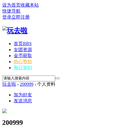
设为首页
收藏本站
快捷导航
登录
立即注册
首页
BBS
女团资源
金币获取
热心赞助
每日签到
玩去啦
›
200999
›
个人资料
加为好友
发送消息
200999