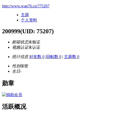
http://www.wan76.cn/?75207
主题
个人资料
200999
(UID: 75207)
邮箱状态
未验证
视频认证
未认证
统计信息
好友数 0
|
回帖数 0
|
主题数 0
性别
保密
生日
-
勋章
活跃概况