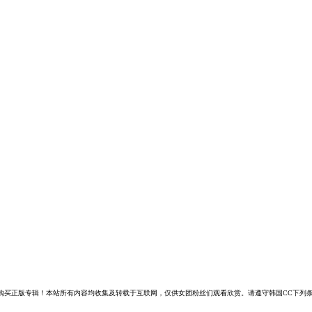
购买正版专辑！本站所有内容均收集及转载于互联网，仅供女团粉丝们观看欣赏。请遵守韩国CC下列条