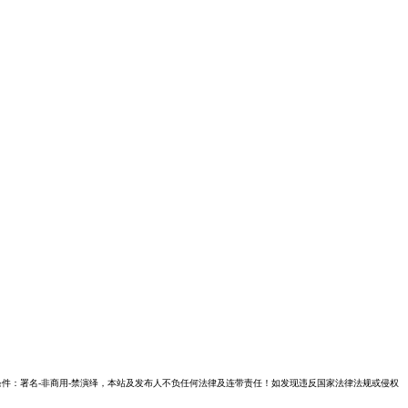
件：署名-非商用-禁演绎，本站及发布人不负任何法律及连带责任！如发现违反国家法律法规或侵权