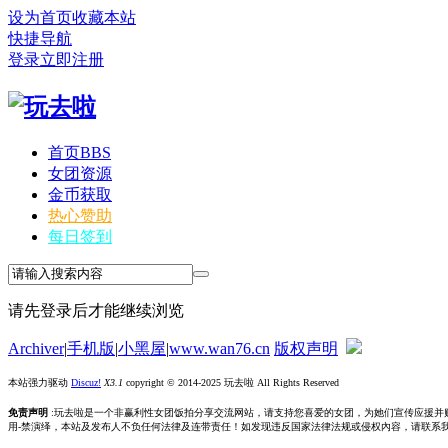
设为首页
收藏本站
快捷导航
登录
立即注册
首页
BBS
女团资源
金币获取
热心赞助
每日签到
请先登录后才能继续浏览
Archiver
|
手机版
|
小黑屋
|
www.wan76.cn
版权声明
本站强力驱动
Discuz!
X3.1
copyright © 2014-2025 玩去啦 All Rights Reserved
免责声明
:玩去啦是一个非赢利性女团饭拍分享交流网站，请支持您喜爱的女团，为她们宣传应援并
用-禁演绎，本站及发布人不负任何法律及连带责任！如发现违反国家法律法规或侵权內容，请联系我们删除，