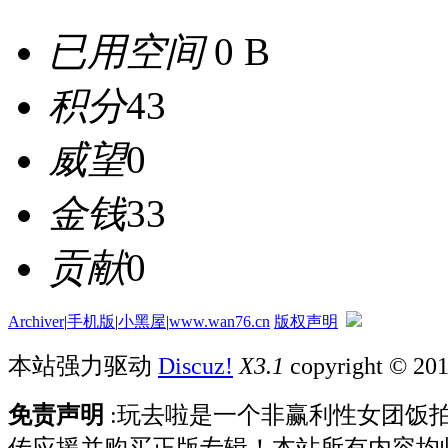
已用空间
0 B
积分
43
威望
0
金钱
33
贡献
0
Archiver
|
手机版
|
小黑屋
|
www.wan76.cn
版权声明
本站强力驱动
Discuz!
X3.1
copyright © 20
免责声明
:玩去啦是一个非赢利性女团饭
传应援并购买正版专辑！本站所有内容均