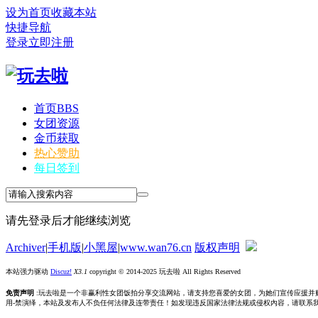
设为首页
收藏本站
快捷导航
登录
立即注册
首页
BBS
女团资源
金币获取
热心赞助
每日签到
请先登录后才能继续浏览
Archiver
|
手机版
|
小黑屋
|
www.wan76.cn
版权声明
本站强力驱动
Discuz!
X3.1
copyright © 2014-2025 玩去啦 All Rights Reserved
免责声明
:玩去啦是一个非赢利性女团饭拍分享交流网站，请支持您喜爱的女团，为她们宣传应援并
用-禁演绎，本站及发布人不负任何法律及连带责任！如发现违反国家法律法规或侵权內容，请联系我们删除，